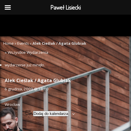
Paweł Lisiecki
Home
»
Events
»
Alek Cieślak / Agata Glubiak
« Wszystkie Wydarzenia
wydarzenie już minęło.
Alek Cieślak / Agata Glubiak
6 grudnia, 2009 @ 18:00
Wrocław
Dodaj do kalendarza