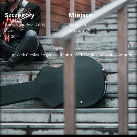
Szczegóły
Miejsce
Data:
6 grudnia, 2009
Magnolia
Czas:
Wrocław
,
PL
18:00
Alek Cieślak / Agata Glubiak
Alek Cieślak / Marcin Gontarek