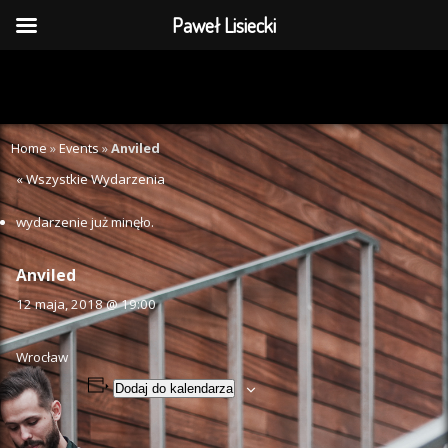
Paweł Lisiecki
Home
»
Events
»
Anviled
« Wszystkie Wydarzenia
wydarzenie już minęło.
Anviled
12 maja, 2018 @ 19:00
Wrocław
Dodaj do kalendarza