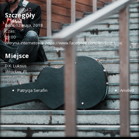
Szczegóły
Data:
12 maja, 2018
Czas:
19:00
Witryna internetowa:
https://www.facebook.com/AnviledMusic
Miejsce
D.K. Luksus
Wrocław
,
PL
Patrycja Serafin
Anviled