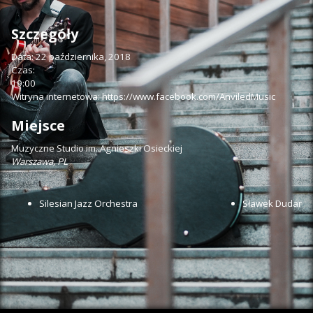
Szczegóły
Data:
22 października, 2018
Czas:
19:00
Witryna internetowa:
https://www.facebook.com/AnviledMusic
Miejsce
Muzyczne Studio im. Agnieszki Osieckiej
Warszawa
,
PL
Silesian Jazz Orchestra
Sławek Dudar