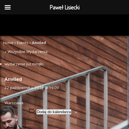
Paweł Lisiecki
Home
»
Events
»
Anviled
« Wszystkie Wydarzenia
wydarzenie już minęło.
Anviled
22 października, 2018 @ 19:00
Warszawa
Dodaj do kalendarza