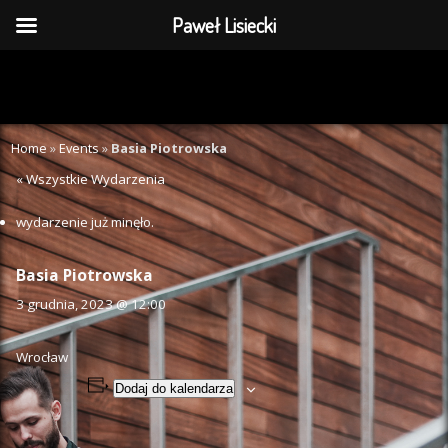
Paweł Lisiecki
Home
»
Events
»
Basia Piotrowska
« Wszystkie Wydarzenia
wydarzenie już minęło.
Basia Piotrowska
3 grudnia, 2023 @ 12:00
Wrocław
Dodaj do kalendarza