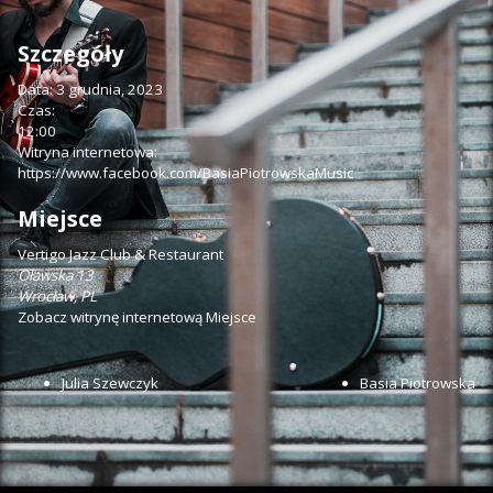
Szczegóły
Data:
3 grudnia, 2023
Czas:
12:00
Witryna internetowa:
https://www.facebook.com/BasiaPiotrowskaMusic
Miejsce
Vertigo Jazz Club & Restaurant
Oławska 13
Wrocław
,
PL
Zobacz witrynę internetową Miejsce
Julia Szewczyk
Basia Piotrowska