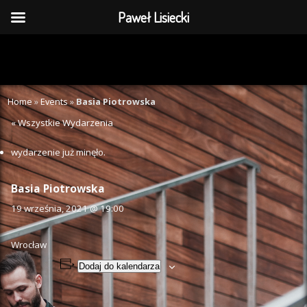
Paweł Lisiecki
Home
»
Events
»
Basia Piotrowska
« Wszystkie Wydarzenia
wydarzenie już minęło.
Basia Piotrowska
19 września, 2021 @ 19:00
Wrocław
Dodaj do kalendarza