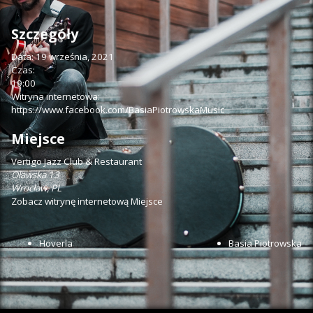
Szczegóły
Data:
19 września, 2021
Czas:
19:00
Witryna internetowa:
https://www.facebook.com/BasiaPiotrowskaMusic
Miejsce
Vertigo Jazz Club & Restaurant
Oławska 13
Wrocław
,
PL
Zobacz witrynę internetową Miejsce
Hoverla
Basia Piotrowska