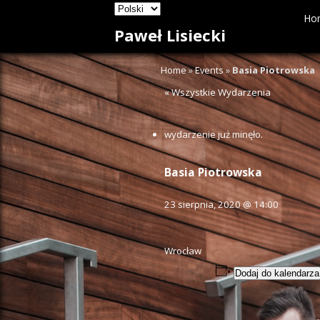
Ho
Paweł Lisiecki
Home
»
Events
»
Basia Piotrowska
« Wszystkie Wydarzenia
wydarzenie już minęło.
Basia Piotrowska
23 sierpnia, 2020 @ 14:00
Wrocław
Dodaj do kalendarza