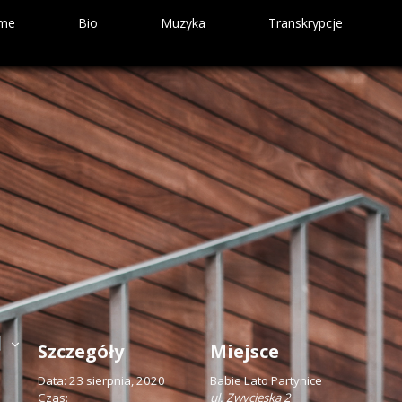
me
Bio
Muzyka
Transkrypcje
PLQ – Bound To Happen
String Connection Tribute
Szczegóły
Miejsce
Data:
23 sierpnia, 2020
Babie Lato Partynice
Czas:
ul. Zwycięska 2