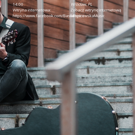
14:00
Wrocław
,
PL
Witryna internetowa:
Zobacz witrynę internetową
https://www.facebook.com/BasiaPiotrowskaMusic
Miejsce