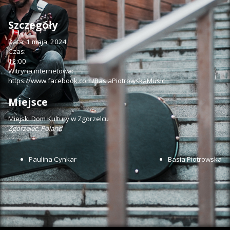
Szczegóły
Data:
1 maja, 2024
Czas:
12:00
Witryna internetowa:
https://www.facebook.com/BasiaPiotrowskaMusic
Miejsce
Miejski Dom Kultury w Zgorzelcu
Zgorzelec
,
Poland
Paulina Cynkar
Basia Piotrowska