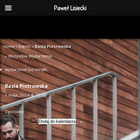
Paweł Lisiecki
Home
»
Events
»
Basia Piotrowska
« Wszystkie Wydarzenia
wydarzenie już minęło.
Basia Piotrowska
1 maja, 2024 @ 12:00
Zgorzelec
Dodaj do kalendarza