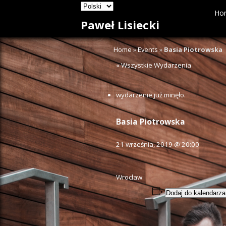
Ho
Paweł Lisiecki
Home
»
Events
»
Basia Piotrowska
« Wszystkie Wydarzenia
wydarzenie już minęło.
Basia Piotrowska
21 września, 2019 @ 20:00
Wrocław
Dodaj do kalendarza