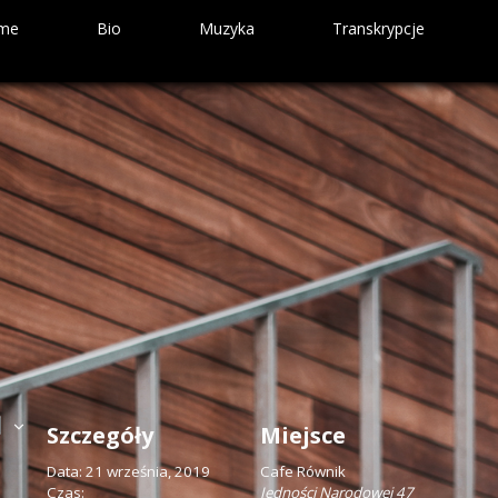
me
Bio
Muzyka
Transkrypcje
PLQ – Bound To Happen
String Connection Tribute
Szczegóły
Miejsce
Data:
21 września, 2019
Cafe Równik
Czas:
Jedności Narodowej 47