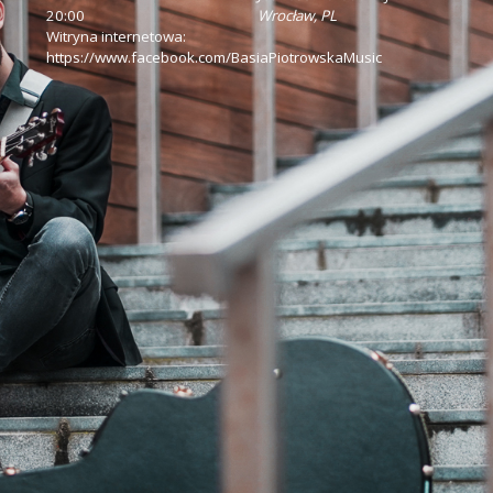
20:00
Wrocław
,
PL
Witryna internetowa:
https://www.facebook.com/BasiaPiotrowskaMusic