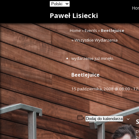
Ho
Paweł Lisiecki
Home
»
Events
»
Beetlejuice
« Wszystkie Wydarzenia
wydarzenie już minęło.
Beetlejuice
15 października, 2008 @ 08:00
-
17
Dodaj do kalendarza
D
2