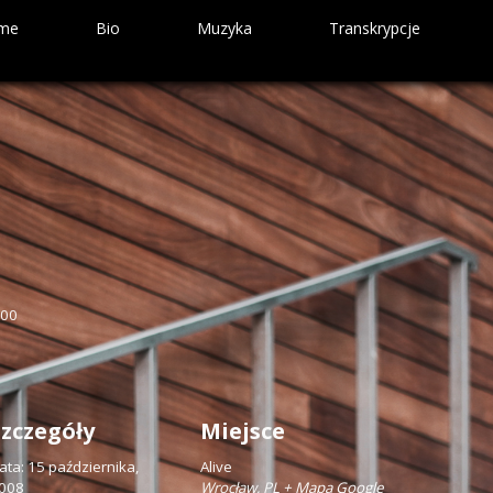
me
Bio
Muzyka
Transkrypcje
PLQ – Bound To Happen
String Connection Tribute
:00
Szczegóły
Miejsce
ata:
15 października,
Alive
008
Wrocław
,
PL
+ Mapa Google