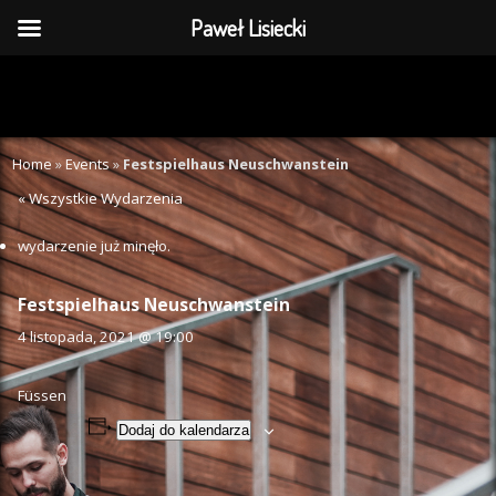
Paweł Lisiecki
Home
»
Events
»
Festspielhaus Neuschwanstein
« Wszystkie Wydarzenia
wydarzenie już minęło.
Festspielhaus Neuschwanstein
4 listopada, 2021 @ 19:00
Füssen
Dodaj do kalendarza