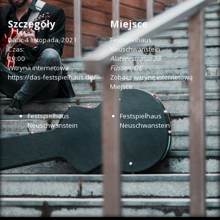
Szczegóły
Miejsce
Data:
4 listopada, 2021
Festspielhaus
Czas:
Neuschwanstein
19:00
Alatseestrasse 38
Witryna internetowa:
Füssen
,
DE
https://das-festspielhaus.de/
Zobacz witrynę internetową
Miejsce
Festspielhaus
Festspielhaus
Neuschwanstein
Neuschwanstein