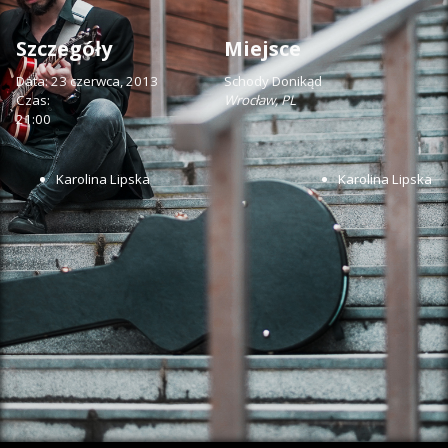
Szczegóły
Miejsce
Data:
23 czerwca, 2013
Schody Donikąd
Czas:
Wrocław
,
PL
21:00
Karolina Lipska
Karolina Lipska