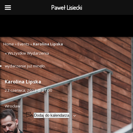
Paweł Lisiecki
Home
»
Events
»
Karolina Lipska
« Wszystkie Wydarzenia
wydarzenie już minęło.
Karolina Lipska
23 czerwca, 2013 @ 21:00
Wrocław
Dodaj do kalendarza