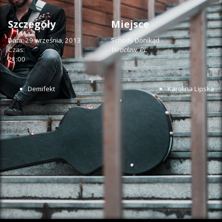
Szczegóły
Miejsce
Data:
29 września, 2013
Schody Donikąd
Czas:
Wrocław
,
PL
21:00
Demifekt
Karolina Lipska