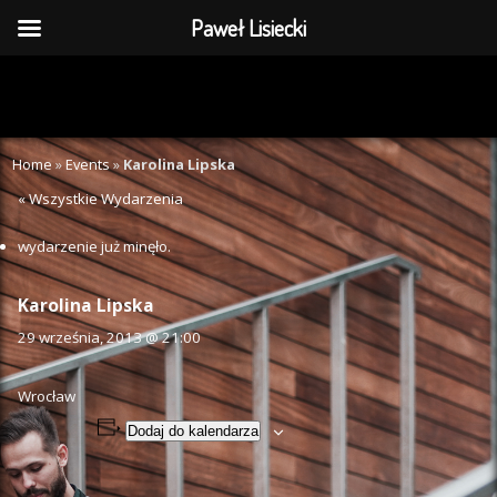
Paweł Lisiecki
Home
»
Events
»
Karolina Lipska
« Wszystkie Wydarzenia
wydarzenie już minęło.
Karolina Lipska
29 września, 2013 @ 21:00
Wrocław
Dodaj do kalendarza