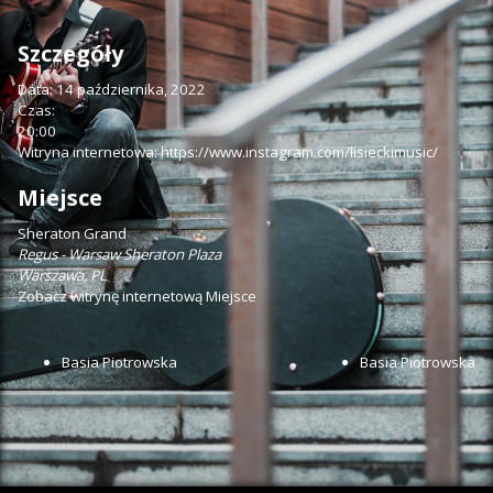
Szczegóły
Data:
14 października, 2022
Czas:
20:00
Witryna internetowa:
https://www.instagram.com/lisieckimusic/
Miejsce
Sheraton Grand
Regus - Warsaw Sheraton Plaza
Warszawa
,
PL
Zobacz witrynę internetową Miejsce
Basia Piotrowska
Basia Piotrowska