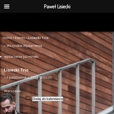
Paweł Lisiecki
Home
»
Events
»
Lisiecki Trio
« Wszystkie Wydarzenia
wydarzenie już minęło.
Lisiecki Trio
14 października, 2022 @ 20:00
Warszawa
Dodaj do kalendarza