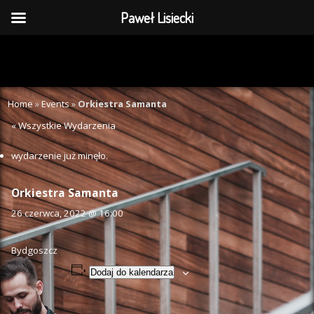
Paweł Lisiecki
Home
»
Events
»
Orkiestra Samanta
« Wszystkie Wydarzenia
wydarzenie już minęło.
Orkiestra Samanta
26 czerwca, 2022 @ 16:00
Bydgoszcz
Dodaj do kalendarza