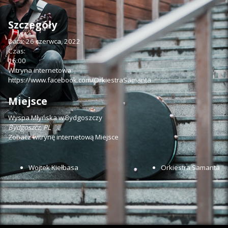
Szczegóły
Data:
26 czerwca, 2022
Czas:
16:00
Witryna internetowa:
https://www.facebook.com/OrkiestraSamanta
Miejsce
Wyspa Młyńska w Bydgoszczy
Bydgoszcz
,
PL
Zobacz witrynę internetową Miejsce
Wojtek Kiełbasa
Orkiestra Samanta