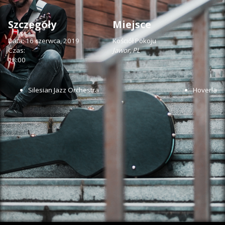
Szczegóły
Miejsce
Data:
16 czerwca, 2019
Kościół Pokoju
Czas:
Jawor
,
PL
18:00
Silesian Jazz Orchestra
Hoverla