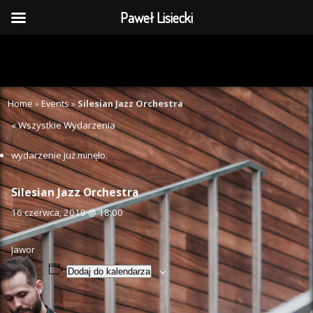
Paweł Lisiecki
Home
»
Events
»
Silesian Jazz Orchestra
« Wszystkie Wydarzenia
wydarzenie już minęło.
Silesian Jazz Orchestra
16 czerwca, 2019 @ 18:00
Jawor
Dodaj do kalendarza