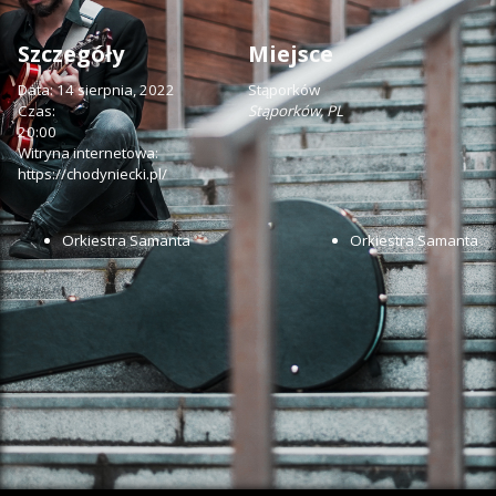
Szczegóły
Miejsce
Data:
14 sierpnia, 2022
Stąporków
Czas:
Stąporków
,
PL
20:00
Witryna internetowa:
https://chodyniecki.pl/
Orkiestra Samanta
Orkiestra Samanta