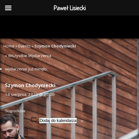
Paweł Lisiecki
Home
»
Events
»
Szymon Chodyniecki
« Wszystkie Wydarzenia
wydarzenie już minęło.
Szymon Chodyniecki
14 sierpnia, 2022 @ 20:00
Stąporków
Dodaj do kalendarza