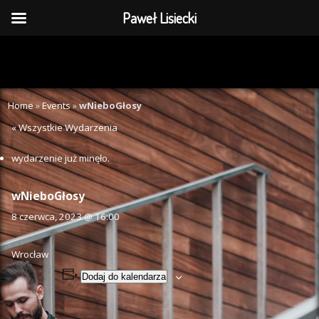
Paweł Lisiecki
Home
»
Events
»
wNieboGłosy
« Wszystkie Wydarzenia
wydarzenie już minęło.
wNieboGłosy
8 czerwca, 2023 @ 16:00
Wrocław
Dodaj do kalendarza