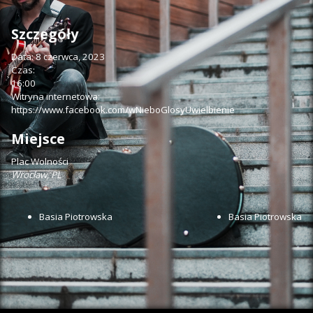
Szczegóły
Data:
8 czerwca, 2023
Czas:
16:00
Witryna internetowa:
https://www.facebook.com/wNieboGlosyUwielbienie
Miejsce
Plac Wolności
Wrocław
,
PL
Basia Piotrowska
Basia Piotrowska