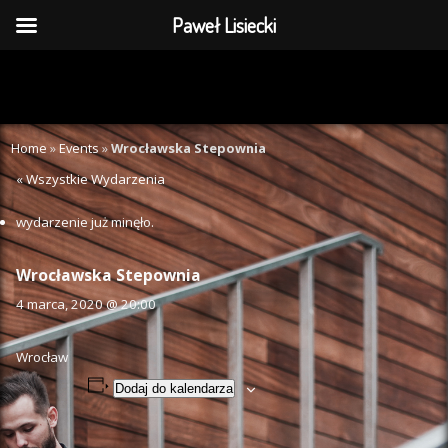
Paweł Lisiecki
Home
»
Events
»
Wrocławska Stepownia
« Wszystkie Wydarzenia
wydarzenie już minęło.
Wrocławska Stepownia
4 marca, 2020 @ 20:00
Wrocław
Dodaj do kalendarza