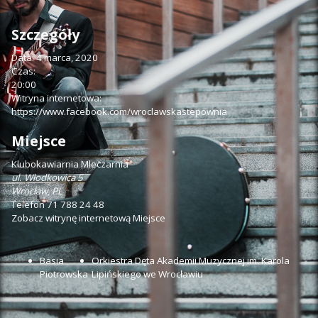
Szczegóły
Data:
4 marca, 2020
Czas:
20:00
Witryna internetowa:
https://www.facebook.com/wroclawskastepownia
Miejsce
Klubokawiarnia Mleczarnia
ul. Włodkowica 5
Wrocław
,
PL
Telefon
71 788 24 48
Zobacz witrynę internetową Miejsce
Basia
Orkiestra Dęta Akademii Muzycznej im. Karola
Piotrowska
Lipińskiego we Wrocławiu