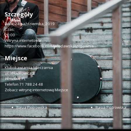
Szczegóły
Data:
24 października, 2019
Czas:
20:00
Witryna internetowa:
https://www.facebook.com/wroclawskastepownia
Miejsce
Klubokawiarnia Mleczarnia
ul. Włodkowica 5
Wrocław
,
PL
Telefon
71 788 24 48
Zobacz witrynę internetową Miejsce
Basia Piotrowska
Basia Piotrowska