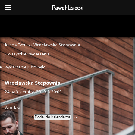
Paweł Lisiecki
Home
»
Events
»
Wrocławska Stepownia
« Wszystkie Wydarzenia
wydarzenie już minęło.
Wrocławska Stepownia
24 października, 2019 @ 20:00
Wrocław
Dodaj do kalendarza