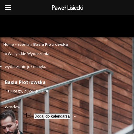
Paweł Lisiecki
Home
»
Events
»
Basia Piotrowska
« Wszystkie Wydarzenia
wydarzenie już minęło.
Basia Piotrowska
11 lutego, 2024 @ 12:00
Wrocław
Dodaj do kalendarza