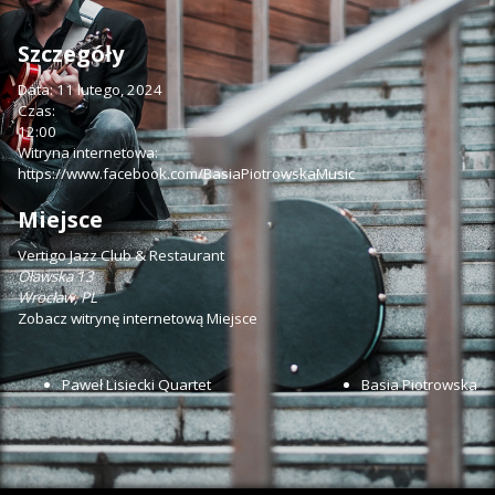
Szczegóły
Data:
11 lutego, 2024
Czas:
12:00
Witryna internetowa:
https://www.facebook.com/BasiaPiotrowskaMusic
Miejsce
Vertigo Jazz Club & Restaurant
Oławska 13
Wrocław
,
PL
Zobacz witrynę internetową Miejsce
Paweł Lisiecki Quartet
Basia Piotrowska