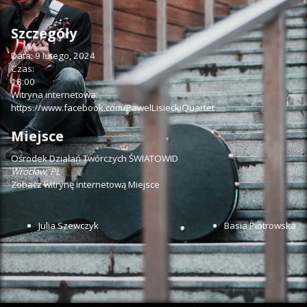
Szczegóły
Data:
9 lutego, 2024
Czas:
18:00
Witryna internetowa:
https://www.facebook.com/PawelLisieckiQuartet
Miejsce
Ośrodek Działań Twórczych ŚWIATOWID
Wrocław
,
PL
Zobacz witrynę internetową Miejsce
Julia Szewczyk
Basia Piotrowska