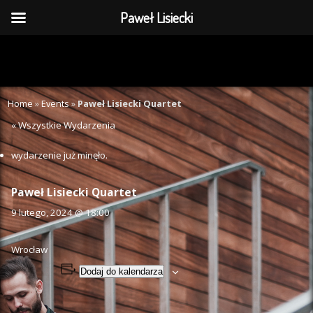
Paweł Lisiecki
Home
»
Events
»
Paweł Lisiecki Quartet
« Wszystkie Wydarzenia
wydarzenie już minęło.
Paweł Lisiecki Quartet
9 lutego, 2024 @ 18:00
Wrocław
Dodaj do kalendarza